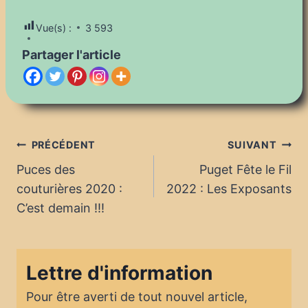
Vue(s) :
3 593
Partager l'article
Navigation
PRÉCÉDENT
SUIVANT
Puces des
Puget Fête le Fil
de
couturières 2020 :
2022 : Les Exposants
l’article
C’est demain !!!
Lettre d'information
Pour être averti de tout nouvel article,