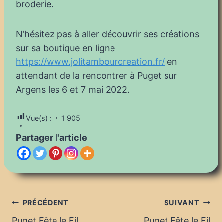
broderie.
N’hésitez pas à aller découvrir ses créations
sur sa boutique en ligne
https://www.jolitambourcreation.fr/
en
attendant de la rencontrer à Puget sur
Argens les 6 et 7 mai 2022.
Vue(s) :
1 905
Partager l'article
Navigation
PRÉCÉDENT
SUIVANT
Puget Fête le Fil
Puget Fête le Fil