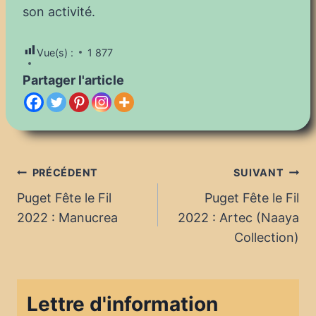
son activité.
Vue(s) :
1 877
Partager l'article
Navigation
PRÉCÉDENT
SUIVANT
Puget Fête le Fil
Puget Fête le Fil
de
2022 : Manucrea
2022 : Artec (Naaya
l’article
Collection)
Lettre d'information