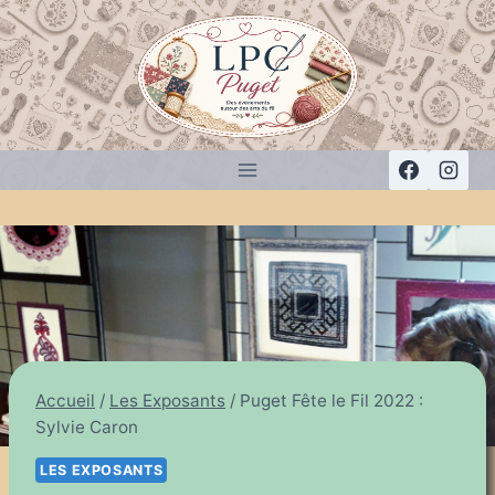
Aller
au
contenu
Accueil
/
Les Exposants
/
Puget Fête le Fil 2022 :
Sylvie Caron
LES EXPOSANTS