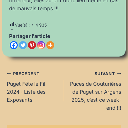
l’intérieur, elles auront donc lieu même en cas
de mauvais temps !!!
Vue(s) :
4 935
Partager l'article
Navigation
PRÉCÉDENT
SUIVANT
Puget Fête le Fil
Puces de Couturières
de
2024 : Liste des
de Puget sur Argens
l’article
Exposants
2025, c’est ce week-
end !!!