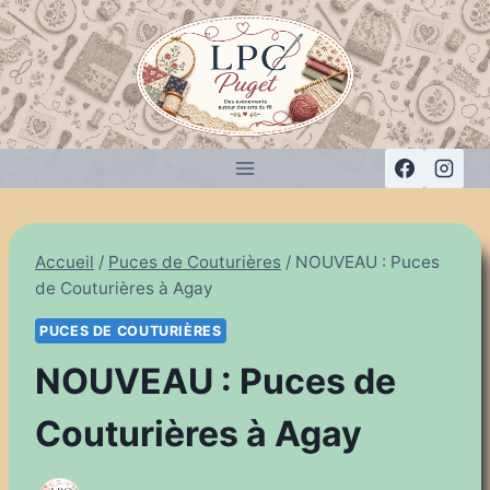
Aller
au
contenu
Accueil
/
Puces de Couturières
/
NOUVEAU : Puces
de Couturières à Agay
PUCES DE COUTURIÈRES
NOUVEAU : Puces de
Couturières à Agay