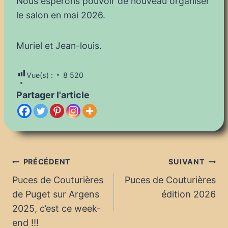
Nous espérons pouvoir de nouveau organiser
le salon en mai 2026.
Muriel et Jean-louis.
Vue(s) :
8 520
Partager l'article
Navigation
PRÉCÉDENT
SUIVANT
Puces de Couturières
Puces de Couturières
de
de Puget sur Argens
édition 2026
l’article
2025, c’est ce week-
end !!!