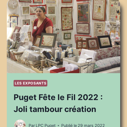
2022
:
LA
MALLE
À
SECRETS
DE
CAMILLE
LES EXPOSANTS
Puget Fête le Fil 2022 :
Joli tambour création
Par
LPC Puget
Publié le
29 mars 2022