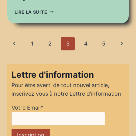
PUGET
LIRE LA SUITE
FÊTE
LE
FIL
2022
Navigation
Page
Page
1
2
3
4
5
:
FABIENNE
de
précédente
suivan
CENTOLA
page
Lettre d'information
Pour être averti de tout nouvel article,
inscrivez vous à notre Lettre d'information
Votre Email*