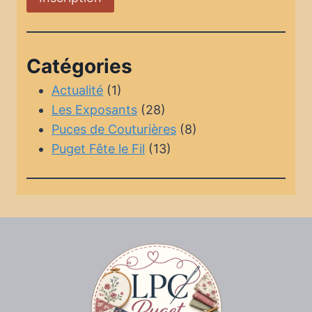
Catégories
Actualité
(1)
Les Exposants
(28)
Puces de Couturières
(8)
Puget Fête le Fil
(13)