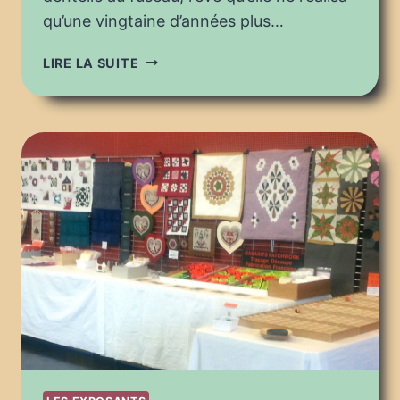
qu’une vingtaine d’années plus…
PUGET
LIRE LA SUITE
FÊTE
LE
FIL
2022
:
LE
FUSEAU,
LA
NAVETTE
ET
L’AIGUILLE