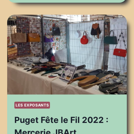
LE
FIL
2022
:
ARTEC
(NAAYA
COLLECTION)
LES EXPOSANTS
Puget Fête le Fil 2022 :
Mercerie JBArt